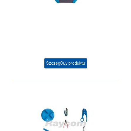
SzczegÓŁy produktu