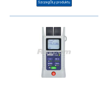
SzczegÓŁy produktu