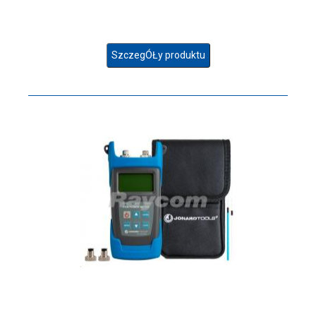
SzczegÓŁy produktu