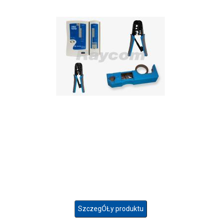
SzczegÓŁy produktu