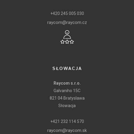
+420 245 005 030
raycom@raycom.cz
SŁOWACJA
Raycom s.r.o.
Galvaniho 15C
821 04 Bratyslawa
Słowacja
+421 232 114 570
raycom@raycom.sk