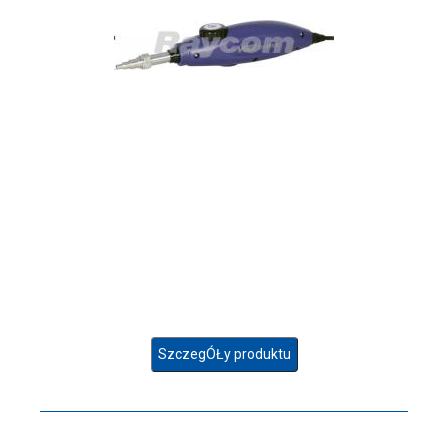
SzczegÓŁy produktu