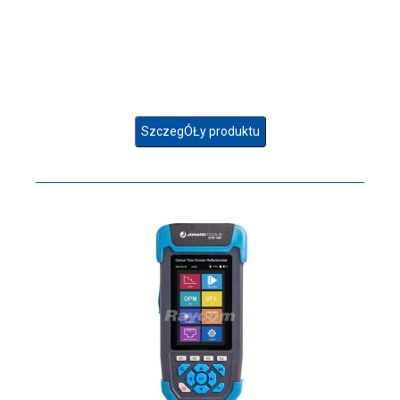
SzczegÓŁy produktu