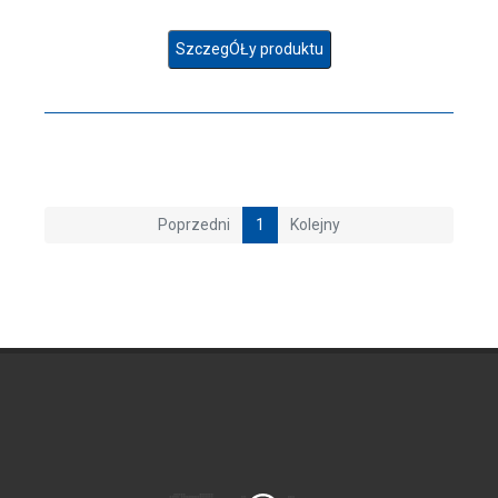
SzczegÓŁy produktu
Poprzedni
1
Kolejny