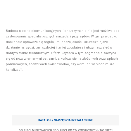
Budowa sieci telekomunikacyjnych i ich utrzymanie nie jest możliwe bez
zastosowania specjalistycznych narzędzi i przyrządów. W tym przypadku
doskonale sprawdza się reguła, im lepsza jakość i skuteczniejsze
działanie narzędzi, tym szybciej i taniej zbudujesz i utrzymasz sieć w
dobrym stanie technicznym. Oferta Raycom w tym segmencie zaczyna
się od noży z łamanymi ostrzami, a kończy się na złożonych przyrządach
pomiarowych, spawarkach światłowodów, czy wdmuchiwarkach mikro
kanalizacji.
KATALOG /
NARZĘDZIA INSTALACYJNE
DO SIECI MIEDZIANYCH
/
DO SIECI ŚWIATŁOWODOWYCH
/
DO SIECI