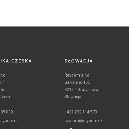
IKA CZESKA
SŁOWACJA
r.o.
Raycom s.r.o.
104
Galvaniho 15C
stec
821 04 Bratyslawa
 Czeska
Słowacja
005 030
+421 232 114 570
aycom.cz
raycom@raycom.sk