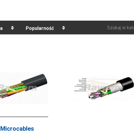
Szukaj w kat
a
Popularność
Microcables