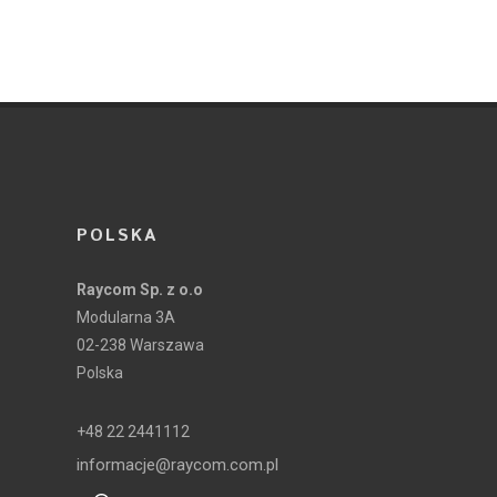
POLSKA
Raycom Sp. z o.o
Modularna 3A
02-238 Warszawa
Polska
+48 22 2441112
informacje@raycom.com.pl