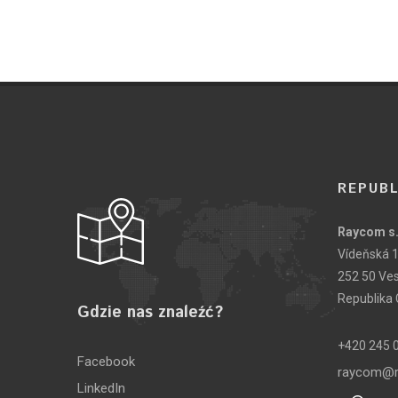
REPUBL
Raycom s.
Vídeňská 
252 50 Ve
Republika
Gdzie nas znaleźć?
+420 245 
Facebook
raycom@r
LinkedIn