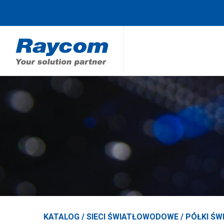
KATALOG /
SIECI ŚWIATŁOWODOWE
/
PÓŁKI Ś