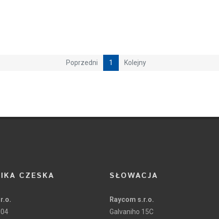
Poprzedni
1
Kolejny
IKA CZESKA
SŁOWACJA
r.o.
Raycom s.r.o.
104
Galvaniho 15C