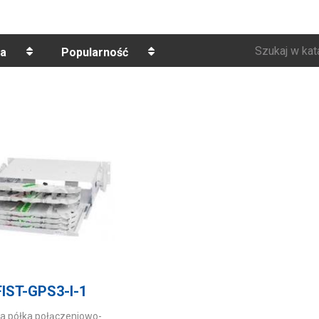
Szukaj w kat
a
Popularność
FIST-GPS3-I-1
a półka połączeniowo-