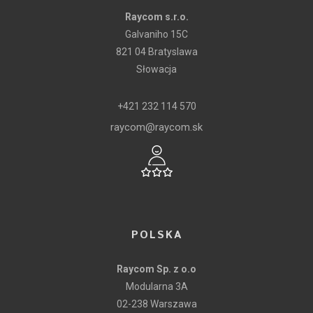
Raycom s.r.o.
Galvaniho 15C
821 04 Bratyslawa
Słowacja
+421 232 114 570
raycom@raycom.sk
POLSKA
Raycom Sp. z o.o
Modularna 3A
02-238 Warszawa