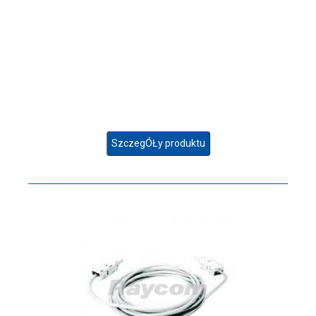
SzczegÓŁy produktu