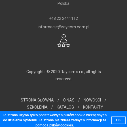
Polska
+48 22 2441112
informacje@raycom.com.pl
Copyrights © 2020 Raycom s.r.o., all rights
reserved
STRONA GŁÓWNA
/
O NAS
/
NOWOŚCI
/
SZKOLENIA
/
KATALOG
/
KONTAKTY
Ta strona używa tylko podstawowych plików cookie niezbędnych
do działania systemu. Ta strona nie zbiera żadnych informacji za
OK
pomocą plików cookies.