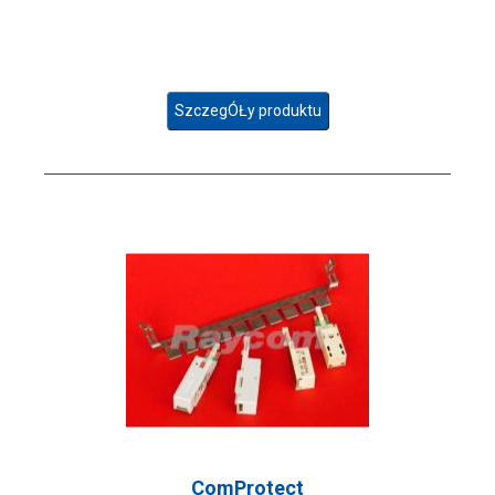
SzczegÓŁy produktu
ComProtect