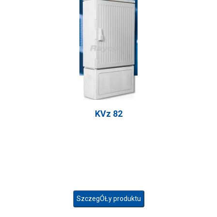
KVz 82
SzczegÓŁy produktu