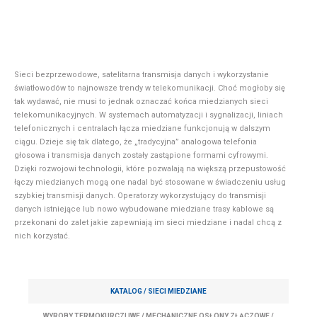
Sieci bezprzewodowe, satelitarna transmisja danych i wykorzystanie
światłowodów to najnowsze trendy w telekomunikacji. Choć mogłoby się
tak wydawać, nie musi to jednak oznaczać końca miedzianych sieci
telekomunikacyjnych. W systemach automatyzacji i sygnalizacji, liniach
telefonicznych i centralach łącza miedziane funkcjonują w dalszym
ciągu. Dzieje się tak dlatego, że „tradycyjna” analogowa telefonia
głosowa i transmisja danych zostały zastąpione formami cyfrowymi.
Dzięki rozwojowi technologii, które pozwalają na większą przepustowość
łączy miedzianych mogą one nadal być stosowane w świadczeniu usług
szybkiej transmisji danych. Operatorzy wykorzystujący do transmisji
danych istniejące lub nowo wybudowane miedziane trasy kablowe są
przekonani do zalet jakie zapewniają im sieci miedziane i nadal chcą z
nich korzystać.
KATALOG /
SIECI MIEDZIANE
WYROBY TERMOKURCZLIWE
/
MECHANICZNE OSŁONY ZŁĄCZOWE
/