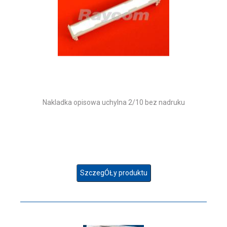
Nakladka opisowa uchylna 2/10 bez nadruku
SzczegÓŁy produktu