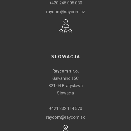
+420 245 005 030
raycom@raycom.cz
SŁOWACJA
Raycom s.r.o.
Galvaniho 15C
821 04 Bratyslawa
Słowacja
+421 232 114 570
raycom@raycom.sk