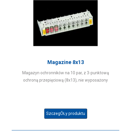
Magazine 8x13
Magazyn ochronników na 10 par, z 3-punktową
ochroną przepięciową (8x13), nie wyposażony
SzczegÓŁy produktu