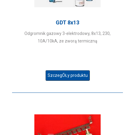
GDT 8x13
Odgromnik gazowy 3-elektrodowy, 8x13, 230,
10A/10kA, ze zworą termiczną
SzczegÓŁy produktu