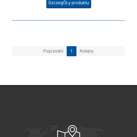
SzczegÓŁy produktu
Poprzedni
1
Kolejny