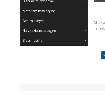
Sieci światłowodowe
Materiały instalacyjne
Centra danych
Mini ko
śr. ka
Narzędzia instalacyjne
Sieci mobilne
S