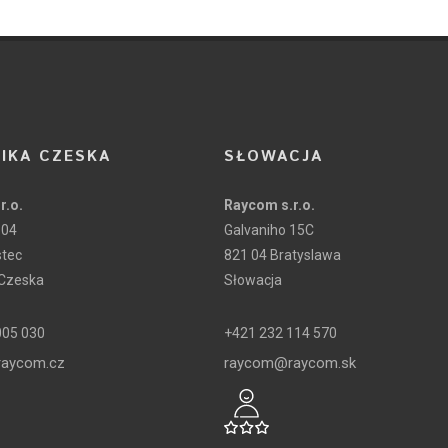
IKA CZESKA
SŁOWACJA
r.o.
Raycom s.r.o.
104
Galvaniho 15C
stec
821 04 Bratyslawa
 Czeska
Słowacja
005 030
+421 232 114 570
aycom.cz
raycom@raycom.sk