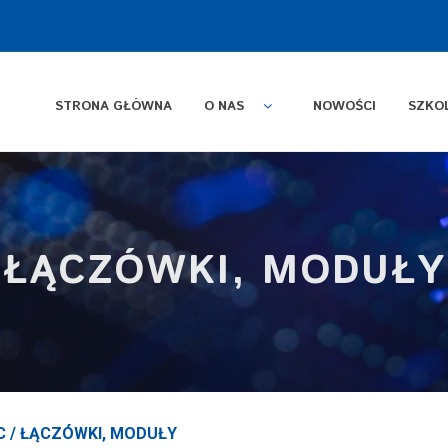
STRONA GŁÓWNA
O NAS
NOWOŚCI
SZKO
ŁĄCZÓWKI, MODUŁY
C
/
ŁĄCZÓWKI, MODUŁY