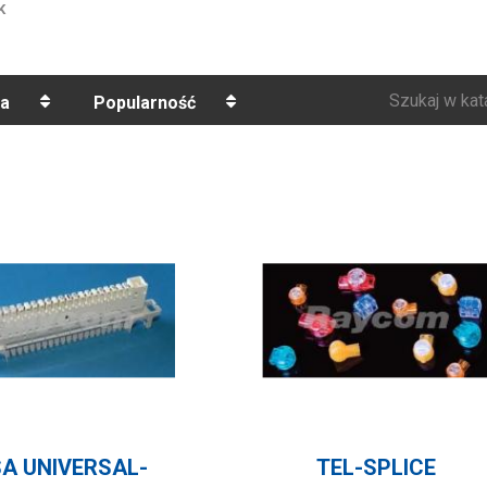
K
Szukaj w kat
a
Popularność
SA UNIVERSAL-
TEL-SPLICE