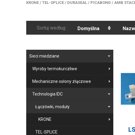
KRONE
/
TEL-SPLICE
/
DURASEAL
/
PICABOND
/
AMB STAC
Sortuj według
Domyślna
Nazw
Sieci miedziane
Wyroby termokurczliwe
Mechaniczne osłony złączowe
Technologia IDC
Łączówki, moduły
KRONE
L
TEL-SPLICE