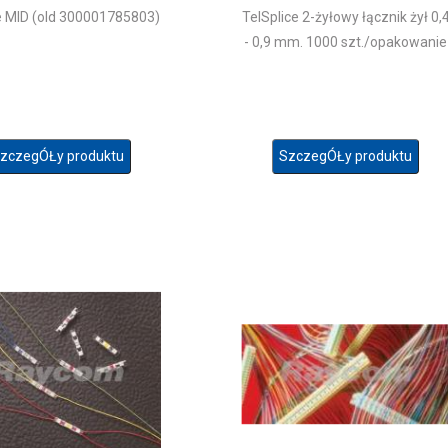
HD180
 MID (old 300001785803)
TelSplice 2-żyłowy łącznik żył 0,
- 0,9 mm. 1000 szt./opakowanie
zczegÓŁy produktu
SzczegÓŁy produktu