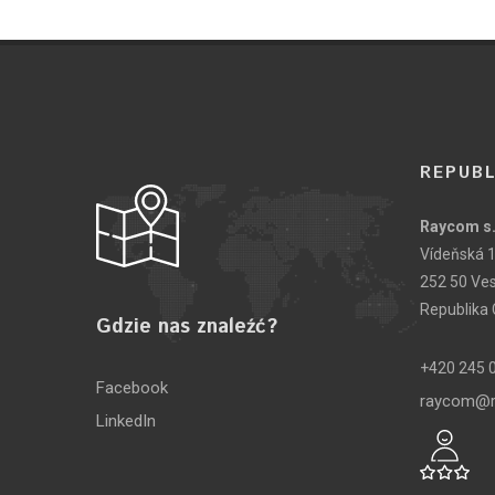
REPUBL
Raycom s.
Vídeňská 
252 50 Ve
Republika
Gdzie nas znaleźć?
+420 245 
Facebook
raycom@r
LinkedIn