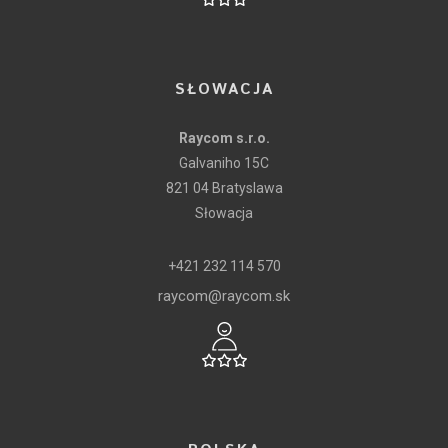
SŁOWACJA
Raycom s.r.o.
Galvaniho 15C
821 04 Bratyslawa
Słowacja
+421 232 114 570
raycom@raycom.sk