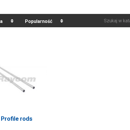
Szukaj w kat
a
Popularność
Profile rods