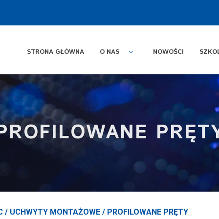
STRONA GŁÓWNA
O NAS
NOWOŚCI
SZKO
PROFILOWANE PRĘT
C
/
UCHWYTY MONTAŻOWE
/
PROFILOWANE PRĘTY