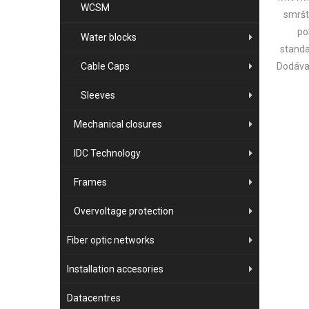
WCSM
smršt
po
Water blocks
standa
Cable Caps
Dodáva
lep
Sleeves
Smršťo
pl
Mechanical closures
podob
Vykazu
IDC Technology
vla
Frames
Overvoltage protection
Fiber optic networks
Installation accesories
Datacentres