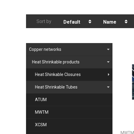
Sort by
Default
Name
Copper networks
Heat Shrinkable products
Heat Shinkable Closures
Heat Shrinkable Tubes
ATUM
MWTM
XCSM
MWTM j