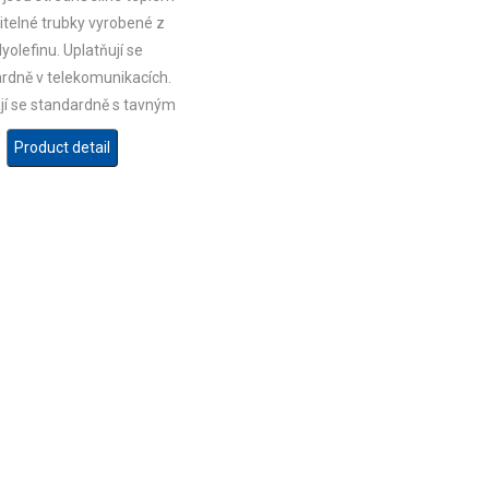
itelné trubky vyrobené z
lyolefinu. Uplatňují se
rdně v telekomunikacích.
jí se standardně s tavným
idlem na vnitřní straně.
Product detail
vání lze provádět běžným
ynovým hořákem nebo
ným tepelným zdrojem.
jí vynikající materiálové
stnosti a široký rozsah
smrštění.