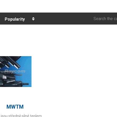
Search the c
Popularity
MWTM
sou středně silné teplem