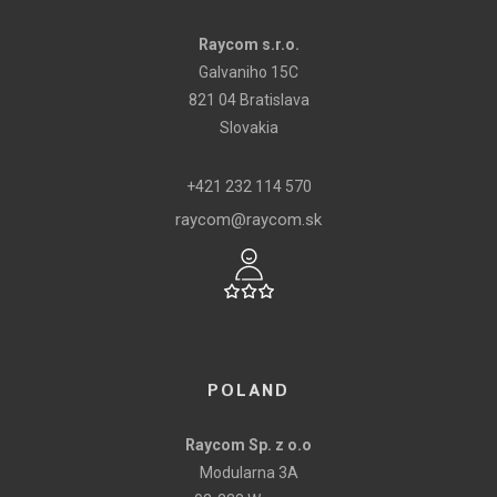
Raycom s.r.o.
Galvaniho 15C
821 04 Bratislava
Slovakia
+421 232 114 570
raycom@raycom.sk
POLAND
Raycom Sp. z o.o
Modularna 3A