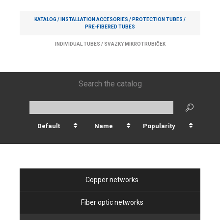
KATALOG /
INSTALLATION ACCESORIES
/
PROTECTION TUBES
/
PRE-FIBERED TUBES
INDIVIDUAL TUBES
/
SVAZKY MIKROTRUBIČEK
Search the catalog
Default
Name
Popularity
Copper networks
Fiber optic networks