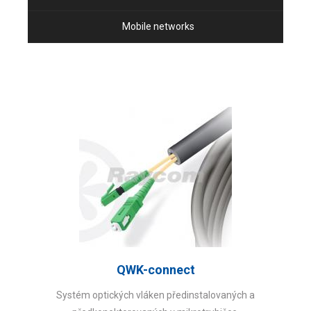
Mobile networks
QWK-connect
Systém optických vláken předinstalovaných a