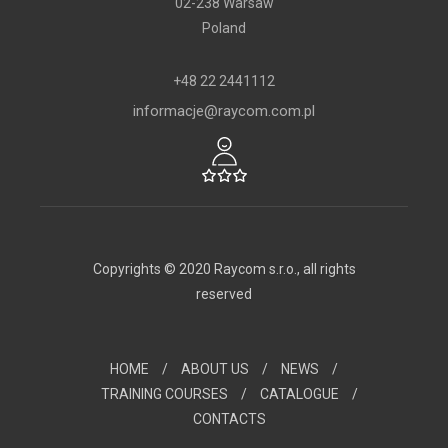
02-238 Warsaw
Poland
+48 22 2441112
informacje@raycom.com.pl
Copyrights © 2020 Raycom s.r.o., all rights
reserved
HOME
/
ABOUT US
/
NEWS
/
TRAINING COURSES
/
CATALOGUE
/
CONTACTS