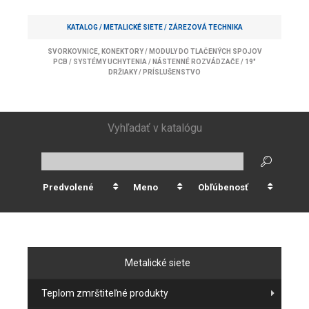
KATALOG /
METALICKÉ SIETE
/
ZÁREZOVÁ TECHNIKA
SVORKOVNICE, KONEKTORY
/
MODULY DO TLAČENÝCH SPOJOV
PCB
/
SYSTÉMY UCHYTENIA
/
NÁSTENNÉ ROZVÁDZAČE
/
19"
DRŽIAKY
/
PRÍSLUŠENSTVO
Vyhľadať v katalógu
Predvolené
Meno
Obľúbenosť
Metalické siete
Teplom zmrštiteľné produkty