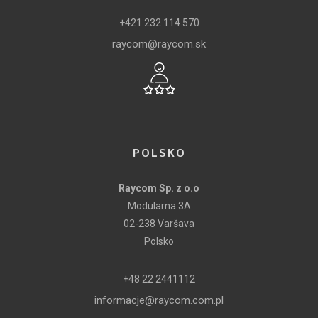
+421 232 114 570
raycom@raycom.sk
POLSKO
Raycom Sp. z o.o
Modularna 3A
02-238 Varšava
Polsko
+48 22 2441112
informacje@raycom.com.pl