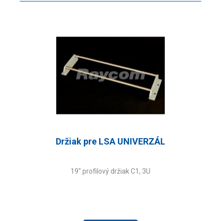
Držiak pre LSA UNIVERZÁL
19" profilový držiak C1, 3U