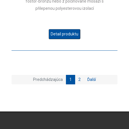
fostor-bronzu nebo z pocínované mosazi s
přilepenou polyesterovou izolací
Detail produktu
Predchádzajúca
1
2
Ďalší