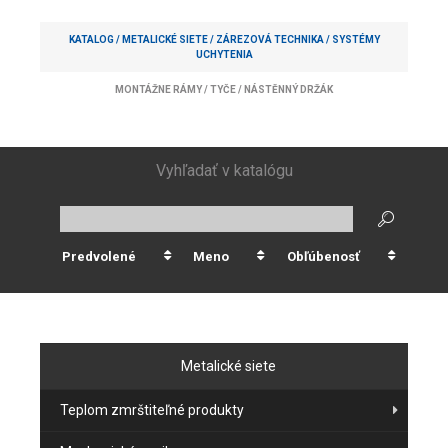
KATALOG /
METALICKÉ SIETE
/
ZÁREZOVÁ TECHNIKA
/
SYSTÉMY
UCHYTENIA
MONTÁŽNE RÁMY
/
TYČE
/
NÁSTĚNNÝ DRŽÁK
Vyhľadať v katalógu
Predvolené
Meno
Obľúbenosť
Metalické siete
Teplom zmrštiteľné produkty