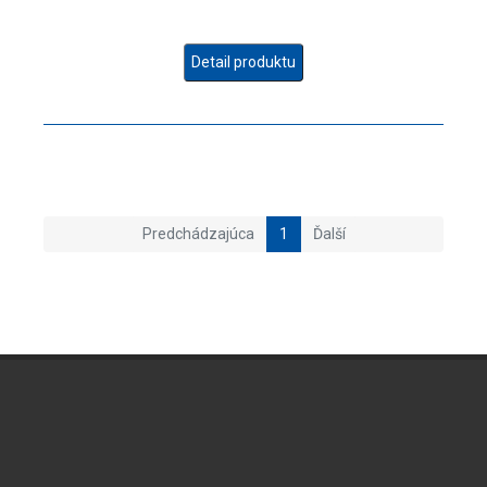
Detail produktu
Predchádzajúca
1
Ďalší