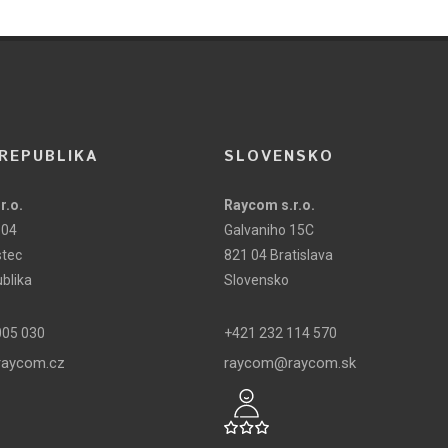
REPUBLIKA
SLOVENSKO
r.o.
Raycom s.r.o.
104
Galvaniho 15C
stec
821 04 Bratislava
blika
Slovensko
005 030
+421 232 114 570
aycom.cz
raycom@raycom.sk