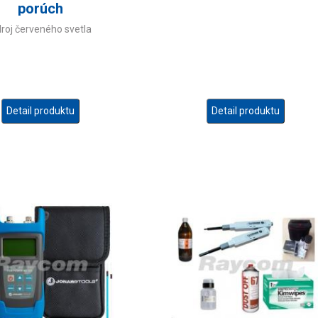
porúch
roj červeného svetla
Detail produktu
Detail produktu