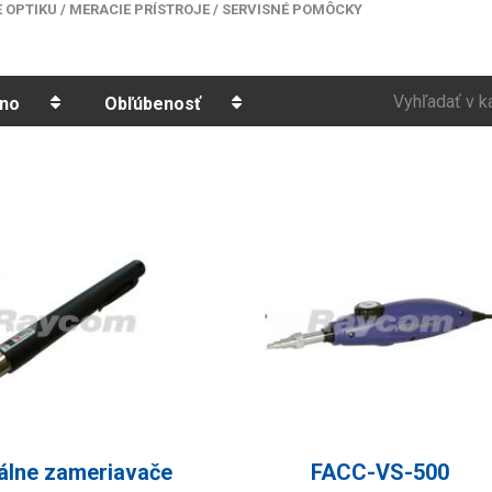
 OPTIKU
/
MERACIE PRÍSTROJE
/
SERVISNÉ POMÔCKY
Vyhľadať v k
no
Obľúbenosť
álne zameriavače
FACC-VS-500