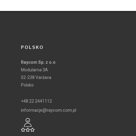
POLSKO
Raycom Sp. z o.o
Modularna 3A
02-238 Varšava
Polsko
+48 22 2441112
informacje@raycom.com.pl