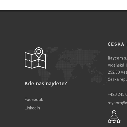
ČESKÁ 
Raycom s.
Vídeňská 
252 50 Ve
Česká repu
Kde nás nájdete?
+420 245 
Facebook
raycom@r
LinkedIn