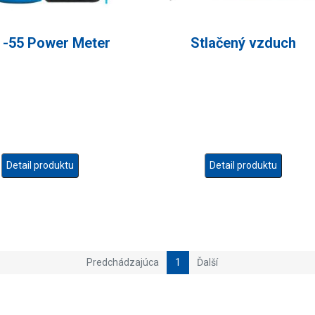
-55 Power Meter
Stlačený vzduch
Detail produktu
Detail produktu
Predchádzajúca
1
Ďalší