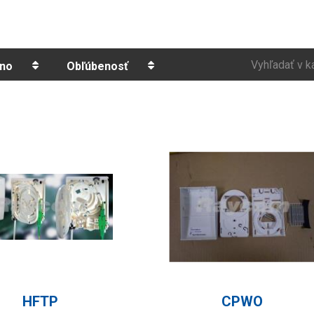
Vyhľadať v k
no
Obľúbenosť
HFTP
CPWO