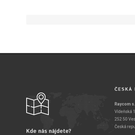
ČESKÁ 
Raycom s.
Vídeňská 
252 50 Ve
Česká repu
Kde nás nájdete?