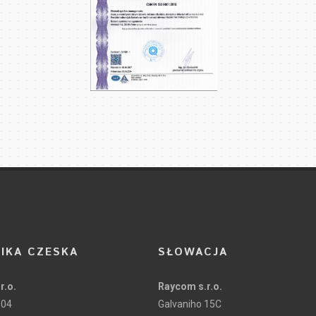
IKA CZESKA
SŁOWACJA
r.o.
Raycom s.r.o.
104
Galvaniho 15C