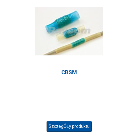
CBSM
SzczegÓŁy produktu