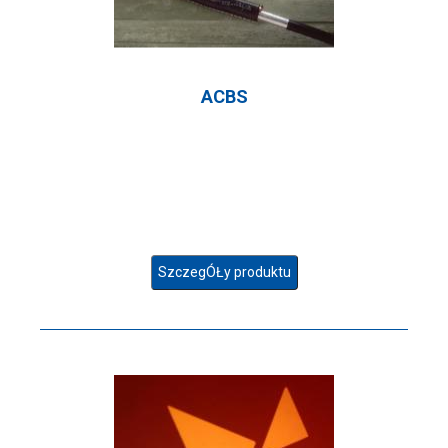
ACBS
SzczegÓŁy produktu