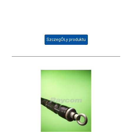
SzczegÓŁy produktu