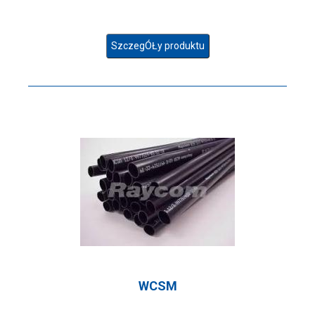
SzczegÓŁy produktu
WCSM