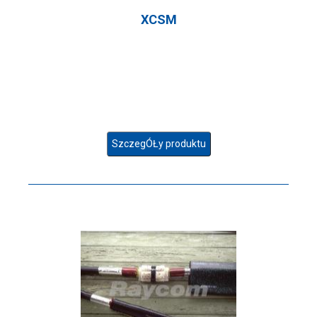
XCSM
SzczegÓŁy produktu