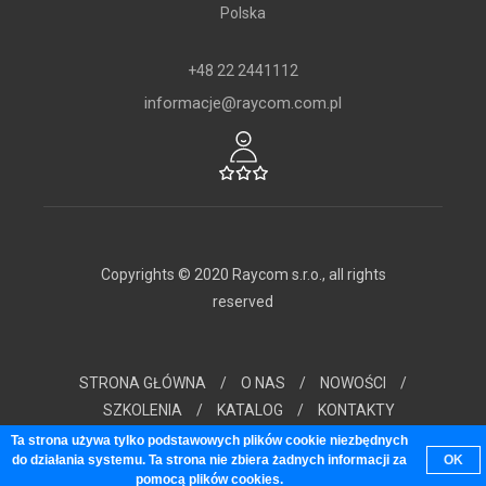
Polska
+48 22 2441112
informacje@raycom.com.pl
Copyrights © 2020 Raycom s.r.o., all rights
reserved
STRONA GŁÓWNA
/
O NAS
/
NOWOŚCI
/
SZKOLENIA
/
KATALOG
/
KONTAKTY
Ta strona używa tylko podstawowych plików cookie niezbędnych
do działania systemu. Ta strona nie zbiera żadnych informacji za
OK
pomocą plików cookies.