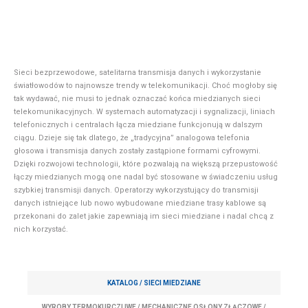
Sieci bezprzewodowe, satelitarna transmisja danych i wykorzystanie
światłowodów to najnowsze trendy w telekomunikacji. Choć mogłoby się
tak wydawać, nie musi to jednak oznaczać końca miedzianych sieci
telekomunikacyjnych. W systemach automatyzacji i sygnalizacji, liniach
telefonicznych i centralach łącza miedziane funkcjonują w dalszym
ciągu. Dzieje się tak dlatego, że „tradycyjna” analogowa telefonia
głosowa i transmisja danych zostały zastąpione formami cyfrowymi.
Dzięki rozwojowi technologii, które pozwalają na większą przepustowość
łączy miedzianych mogą one nadal być stosowane w świadczeniu usług
szybkiej transmisji danych. Operatorzy wykorzystujący do transmisji
danych istniejące lub nowo wybudowane miedziane trasy kablowe są
przekonani do zalet jakie zapewniają im sieci miedziane i nadal chcą z
nich korzystać.
KATALOG /
SIECI MIEDZIANE
WYROBY TERMOKURCZLIWE
/
MECHANICZNE OSŁONY ZŁĄCZOWE
/