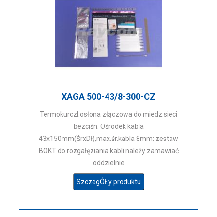
XAGA 500-43/8-300-CZ
Termokurczl.osłona złączowa do miedz.sieci
bezciśn. Ośrodek kabla
43x150mm(ŚrxDł),max.śr.kabla 8mm; zestaw
BOKT do rozgałęziania kabli należy zamawiać
oddzielnie
SzczegÓŁy produktu