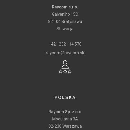
Raycom s.r.o.
Galvaniho 15C
821 04 Bratyslawa
Słowacja
+421 232 114 570
raycom@raycom.sk
POLSKA
Raycom Sp. z o.o
Modularna 3A
02-238 Warszawa