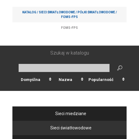
KATALOG /
SIECI ŚWIATŁOWODOWE
/
PÓŁKI ŚWIATŁOWODOWE
/
FOMS-FPS
FOMS-FPS
Szukaj w katalogu
Domyślna
Nazwa
Popularność
Sieci miedziane
Sieci światłowodowe