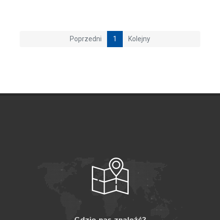
Poprzedni
1
Kolejny