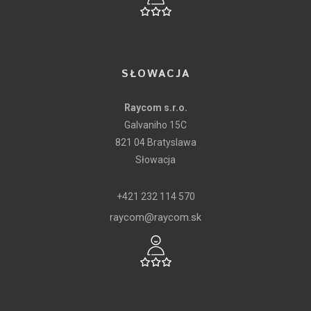
SŁOWACJA
Raycom s.r.o.
Galvaniho 15C
821 04 Bratyslawa
Słowacja
+421 232 114 570
raycom@raycom.sk