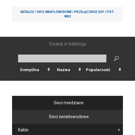
KATALOG /
SIECI ŚWIATŁOWODOWE
/
PRZEŁĄCZNICE ODF
/
FIST-
WR2
Szukaj w katalogu
Domyślna
Nazwa
Popularność
Sieci miedziane
Sieci światłowodowe
Kable