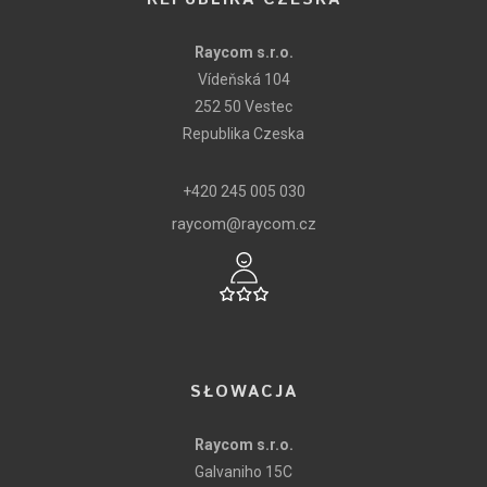
Raycom s.r.o.
Vídeňská 104
252 50 Vestec
Republika Czeska
+420 245 005 030
raycom@raycom.cz
SŁOWACJA
Raycom s.r.o.
Galvaniho 15C