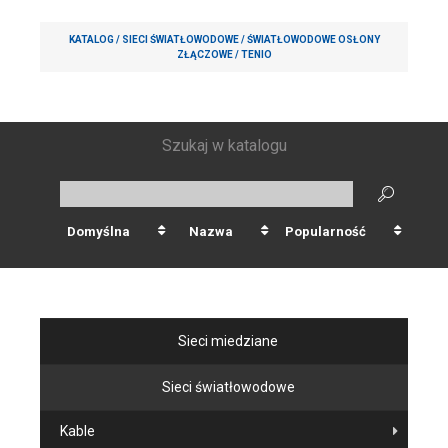
KATALOG /
SIECI ŚWIATŁOWODOWE
/
ŚWIATŁOWODOWE OSŁONY
ZŁĄCZOWE
/
TENIO
Szukaj w katalogu
Domyślna
Nazwa
Popularność
Sieci miedziane
Sieci światłowodowe
Kable