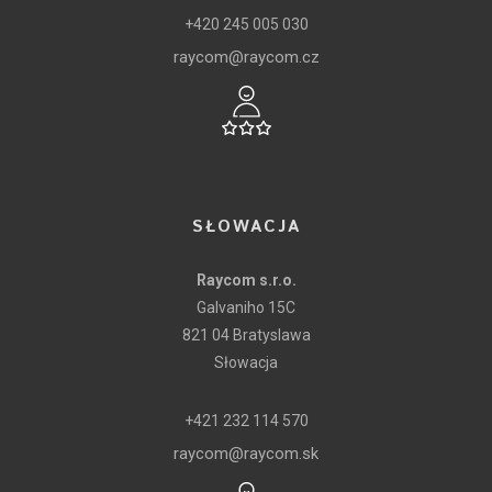
+420 245 005 030
raycom@raycom.cz
SŁOWACJA
Raycom s.r.o.
Galvaniho 15C
821 04 Bratyslawa
Słowacja
+421 232 114 570
raycom@raycom.sk