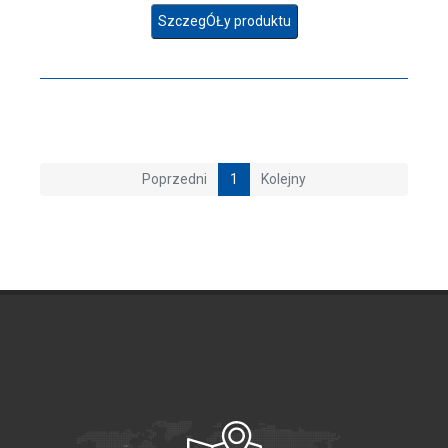
SzczegÓŁy produktu
Poprzedni
1
Kolejny