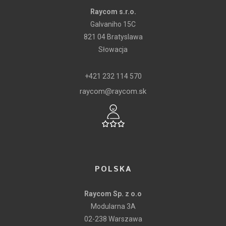
Raycom s.r.o.
Galvaniho 15C
821 04 Bratyslawa
Słowacja
+421 232 114 570
raycom@raycom.sk
POLSKA
Raycom Sp. z o.o
Modularna 3A
02-238 Warszawa