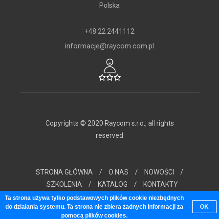
Polska
+48 22 2441112
informacje@raycom.com.pl
Copyrights © 2020 Raycom s.r.o., all rights
reserved
STRONA GŁÓWNA
/
O NAS
/
NOWOŚCI
/
SZKOLENIA
/
KATALOG
/
KONTAKTY
Ta strona używa tylko podstawowych plików cookie niezbędnych
do działania systemu. Ta strona nie zbiera żadnych informacji za
OK
pomocą plików cookies.