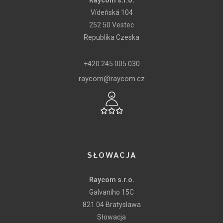
Raycom s.r.o.
Vídeňská 104
252 50 Vestec
Republika Czeska
+420 245 005 030
raycom@raycom.cz
SŁOWACJA
Raycom s.r.o.
Galvaniho 15C
821 04 Bratyslawa
Słowacja