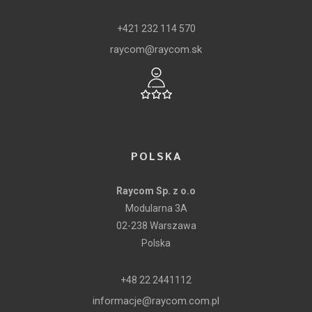
+421 232 114 570
raycom@raycom.sk
POLSKA
Raycom Sp. z o.o
Modularna 3A
02-238 Warszawa
Polska
+48 22 2441112
informacje@raycom.com.pl