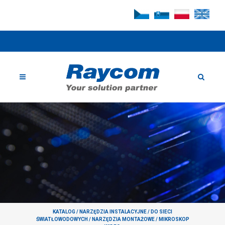
KATALOG
/
NARZĘDZIA INSTALACYJNE
/
DO SIECI
ŚWIATŁOWODOWYCH
/
NARZĘDZIA MONTAŻOWE
/
MIKROSKOP