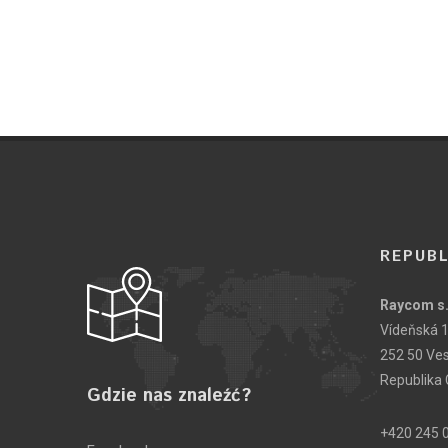
REPUBL
Raycom s.
Vídeňská 
252 50 Ve
Republika
Gdzie nas znaleźć?
+420 245 