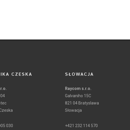
IKA CZESKA
SŁOWACJA
r.o.
Raycom s.r.o.
104
Galvaniho 15C
stec
821 04 Bratyslawa
 Czeska
Słowacja
005 030
+421 232 114 570