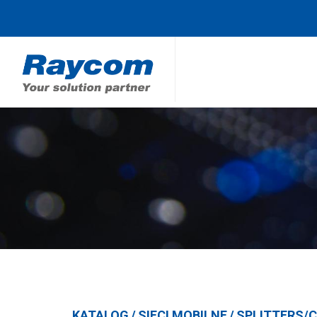
KATALOG
/
SIECI MOBILNE
/
SPLITTERS/