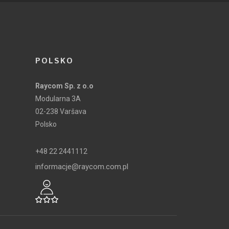
POLSKO
Raycom Sp. z o.o
Modularna 3A
02-238 Varšava
Polsko
+48 22 2441112
informacje@raycom.com.pl