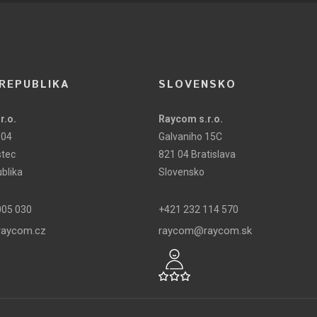
REPUBLIKA
SLOVENSKO
r.o.
Raycom s.r.o.
104
Galvaniho 15C
stec
821 04 Bratislava
blika
Slovensko
005 030
+421 232 114 570
aycom.cz
raycom@raycom.sk