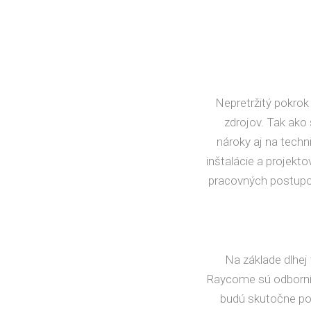
Nepretržitý pokrok
zdrojov. Tak ako 
nároky aj na techn
inštalácie a projekt
pracovných postupov
Na základe dlhej
Raycome sú odborníci
budú skutočne pot