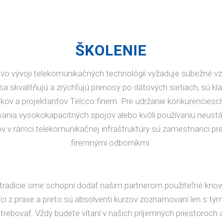
ŠKOLENIE
 vo vývoji telekomunikačných technológií vyžaduje súbežné v
sa skvalitňujú a zrýchľujú prenosy po dátových sietiach, sú kl
ikov a projektantov Telcco firiem. Pre udržanie konkurencies
ovania vysokokapacitných spojov alebo kvôli používaniu neust
 v rámci telekomunikačnej infraštruktúry sú zamestnanci p
firemnými odborníkmi.
 tradície sme schopní dodať našim partnerom použiteľné know-
 z praxe a preto sú absolventi kurzov zoznamovaní len s tým
rebovať. Vždy budete vítaní v našich príjemných priestoroch 