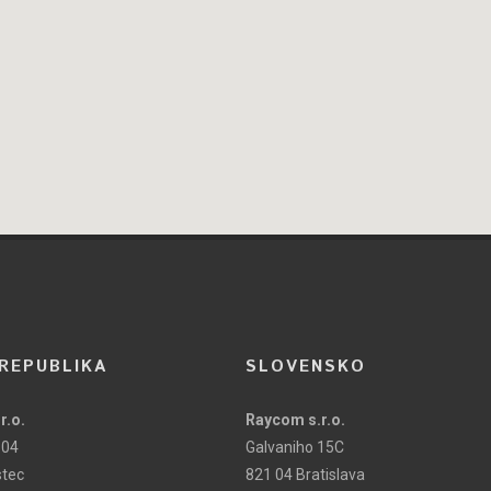
REPUBLIKA
SLOVENSKO
r.o.
Raycom s.r.o.
104
Galvaniho 15C
stec
821 04 Bratislava