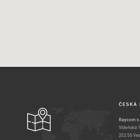
ČESKÁ 
Raycom s.
Vídeňská 
252 50 Ve