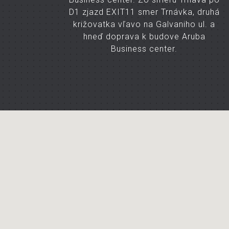
D1 zjazd EXIT11 smer Trnávka, druhá
križovatka vľavo na Galvaniho ul. a
hneď doprava k budove Aruba
Business center.