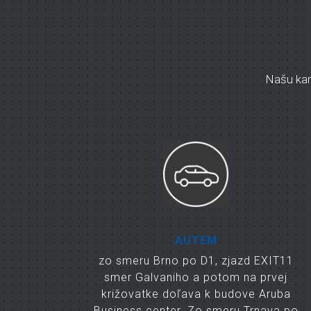
Našu kanc
AUTEM
zo smeru Brno po D1, zjazd EXIT11
smer Galvaniho a potom na prvej
križovatke doľava k budove Aruba
Business center. Zo smeru Trnava po