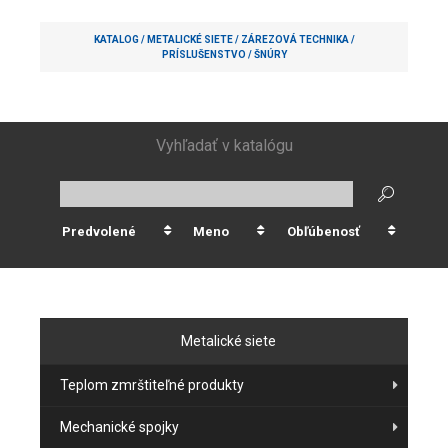
KATALOG /
METALICKÉ SIETE
/
ZÁREZOVÁ TECHNIKA
/
PRÍSLUŠENSTVO
/
ŠNÚRY
Vyhľadať v katalógu
Predvolené
Meno
Obľúbenosť
Metalické siete
Teplom zmrštiteľné produkty
Mechanické spojky