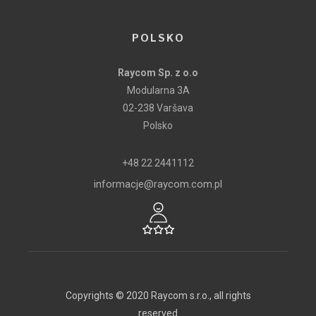
POLSKO
Raycom Sp. z o.o
Modularna 3A
02-238 Varšava
Polsko
+48 22 2441112
informacje@raycom.com.pl
Copyrights © 2020 Raycom s.r.o., all rights
reserved