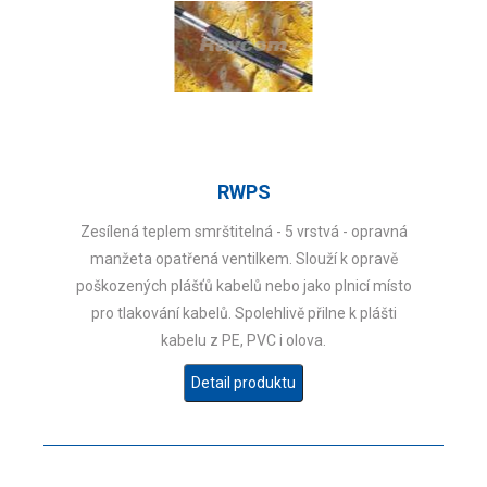
RWPS
Zesílená teplem smrštitelná - 5 vrstvá - opravná
manžeta opatřená ventilkem. Slouží k opravě
poškozených plášťů kabelů nebo jako plnicí místo
pro tlakování kabelů. Spolehlivě přilne k plášti
kabelu z PE, PVC i olova.
Detail produktu