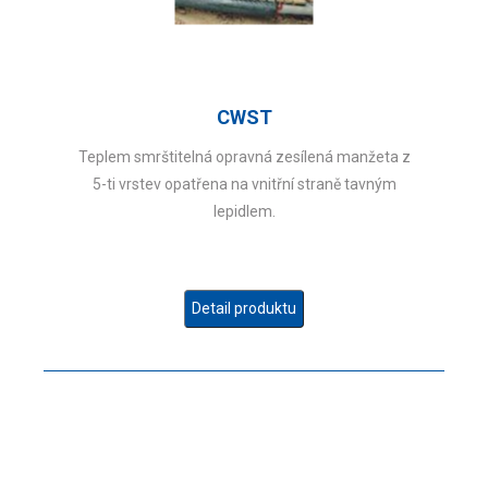
CWST
Teplem smrštitelná opravná zesílená manžeta z
5-ti vrstev opatřena na vnitřní straně tavným
lepidlem.
Detail produktu