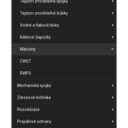
Teplom zmrštiteľné spojky
Teplom zmrštiteľné trúbky
Vodné a tlakové bloky
Káblové čiapočky
Manžety
CWST
RWPS
Mechanické spojky
Zárezová technika
Rozvádzače
Prepäťové ochrany