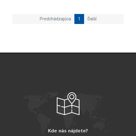
Predchádzajúca
1
Ďalší
Kde nás nájdete?