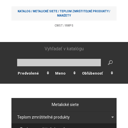
KATALOG /
METALICKÉ SIETE
/
TEPLOM ZMRŠTITEĽNÉ PRODUKTY
/
MANŽETY
CWST
/
RWPS
Vyhľadať v katalógu
Predvolené
Meno
Obľúbenosť
Metalické siete
Teplom zmrštiteľné produkty