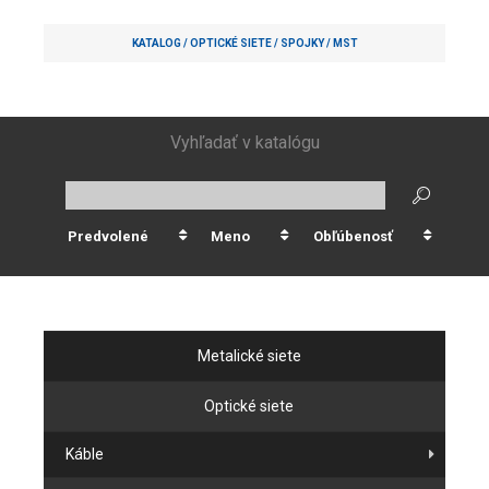
KATALOG /
OPTICKÉ SIETE
/
SPOJKY
/
MST
Vyhľadať v katalógu
Predvolené
Meno
Obľúbenosť
Metalické siete
Optické siete
Káble