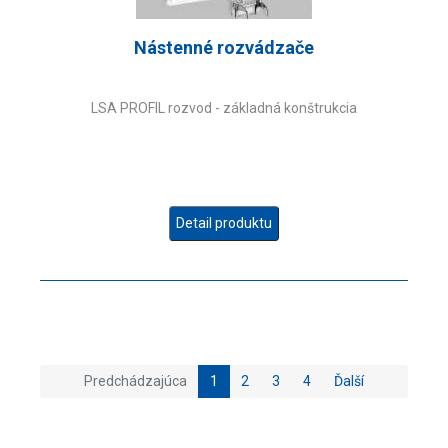
Nástenné rozvádzače
LSA PROFIL rozvod - základná konštrukcia
Detail produktu
Predchádzajúca
1
2
3
4
Ďalší