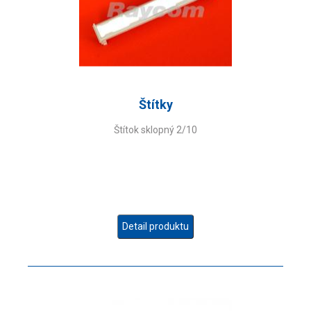
Štítky
Štítok sklopný 2/10
Detail produktu