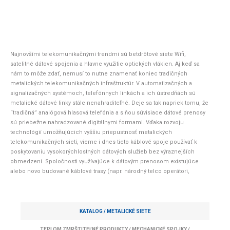
Najnovšími telekomunikačnými trendmi sú betdrôtové siete Wifi,
satelitné dátové spojenia a hlavne využitie optických vlákien. Aj keď sa
nám to môže zdať, nemusí to nutne znamenať koniec tradičných
metalických telekomunikačných infraštruktúr. V automatizačných a
signalizačných systémoch, telefónnych linkách a ich ústredňách sú
metalické dátové linky stále nenahraditeľné. Deje sa tak napriek tomu, že
“tradičná” analógová hlasová telefónia a s ňou súvisiace dátové prenosy
sú priebežne nahradzované digitálnymi formami. Vďaka rozvoju
technológií umožňujúcich vyššiu priepustnosť metalických
telekomunikačných sietí, vieme i dnes tieto káblové spoje používať k
poskytovaniu vysokorýchlostných dátových služieb bez výraznejších
obmedzení. Spoločnosti využívajúce k dátovým prenosom existujúce
alebo novo budované káblové trasy (napr. národný telco operátori,
železničné subjekty, veľké výrobné podniky) stále veria, že výhody, ktoré
im metalické siete poskytujú, budú môcť využívať aj v budúcnosti.
KATALOG /
METALICKÉ SIETE
TEPLOM ZMRŠTITEĽNÉ PRODUKTY
/
MECHANICKÉ SPOJKY
/