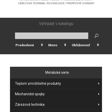
ZÁREZOVÁ TECHNIKA
/
ROZVÁDZAČE
/
PREPÄŤOVÉ OCHRANY
Vyhľadať v katalógu
Predvolené
Meno
Obľúbenosť
Metalické siete
Teplom zmrštiteľné produkty
Mechanické spojky
Zárezová technika