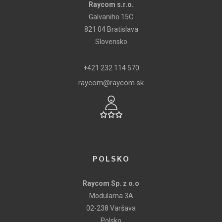
Raycom s.r.o.
Galvaniho 15C
821 04 Bratislava
Slovensko
+421 232 114 570
raycom@raycom.sk
POLSKO
Raycom Sp. z o.o
Modularna 3A
02-238 Varšava
Polsko